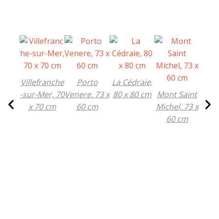
Villefranche
Porto
La Cédraie,
-sur-Mer, 70
Venere, 73 x
80 x 80 cm
Mont Saint
Les v
x 70 cm
60 cm
Michel, 73 x
île M
60 cm
81 x