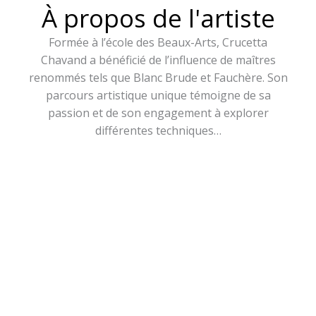
À propos de l'artiste
Formée à l’école des Beaux-Arts, Crucetta
Chavand a bénéficié de l’influence de maîtres
renommés tels que Blanc Brude et Fauchère. Son
parcours artistique unique témoigne de sa
passion et de son engagement à explorer
différentes techniques…
« Je trouve mon inspiration à travers mes
différents voyages. Un paysage, une scène de vie,
un échange de sourires… Je saisis l’instant pour le
faire vivre sur mes toiles. »
Crucetta Chavand